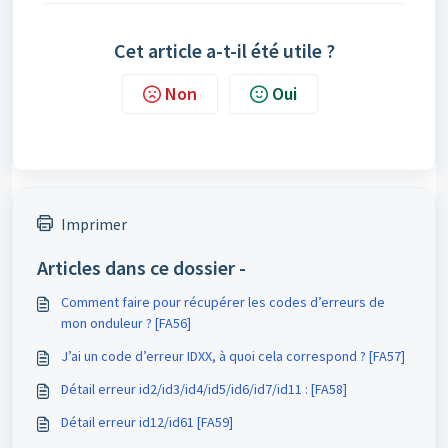
Cet article a-t-il été utile ?
Non
Oui
Imprimer
Articles dans ce dossier -
Comment faire pour récupérer les codes d’erreurs de
mon onduleur ? [FA56]
J’ai un code d’erreur IDXX, à quoi cela correspond ? [FA57]
Détail erreur id2/id3/id4/id5/id6/id7/id11 : [FA58]
Détail erreur id12/id61 [FA59]