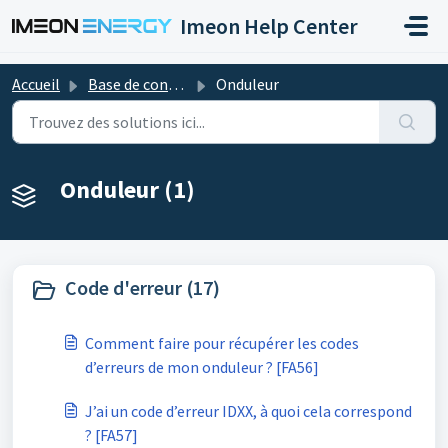
Passer au contenu principal
Imeon Help Center
Accueil
Base de connaissances
Onduleur
Onduleur (1)
Code d'erreur (17)
Comment faire pour récupérer les codes
d’erreurs de mon onduleur ? [FA56]
J’ai un code d’erreur IDXX, à quoi cela correspond
? [FA57]