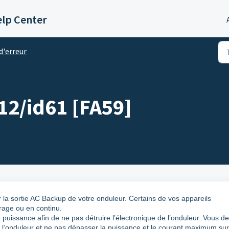
lp Center
d'erreur
d12/id61 [FA59]
la sortie AC Backup de votre onduleur. Certains de vos appareils
rage ou en continu.
puissance afin de ne pas détruire l’électronique de l’onduleur. Vous d
e l’onduleur et ne pas dépasser la puissance et le courant maximum sur