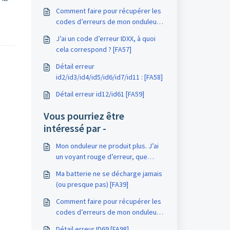
Comment faire pour récupérer les
codes d’erreurs de mon onduleur ?
[FA56]
J’ai un code d’erreur IDXX, à quoi
cela correspond ? [FA57]
Détail erreur
id2/id3/id4/id5/id6/id7/id11 : [FA58]
Détail erreur id12/id61 [FA59]
Vous pourriez être
intéressé par -
Mon onduleur ne produit plus. J’ai
un voyant rouge d’erreur, que
faire? [FA83]
Ma batterie ne se décharge jamais
(ou presque pas) [FA39]
Comment faire pour récupérer les
codes d’erreurs de mon onduleur ?
[FA56]
Détail erreur ID69 [FA98]