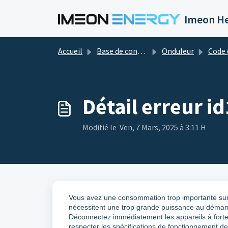
Passer au contenu principal
Imeon He
Accueil
Base de connaissances
Onduleur
Code 
Détail erreur i
Modifié le Ven, 7 Mars, 2025 à 3:11 H
Vous avez une consommation trop importante sur 
nécessitent une trop grande puissance au démar
Déconnectez immédiatement les appareils à forte 
respecter les spécifications de fonctionnement d