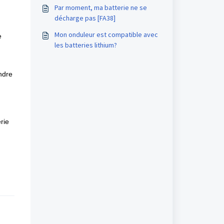
Par moment, ma batterie ne se
décharge pas [FA38]
Mon onduleur est compatible avec
e
les batteries lithium?
n
ndre
rie