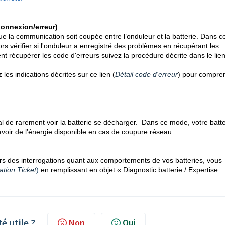
onnexion/erreur)
 que la communication soit coupée entre l’onduleur et la batterie. Dans c
lors vérifier si l'onduleur a enregistré des problèmes en récupérant les
t récupérer les code d'erreurs suivez la procédure décrite dans le lie
 les indications décrites sur ce lien (
Détail code d'erreur
) pour
compre
al de
rarement
voir la batterie se décharger. Dans ce mode, votre batte
voir de l’énergie disponible en cas de coupure réseau.
rs des interrogations quant aux comportements de vos batteries, vous
ation Ticket
)
en remplissant en objet « Diagnostic batterie / Expertise
té utile ?
Non
Oui