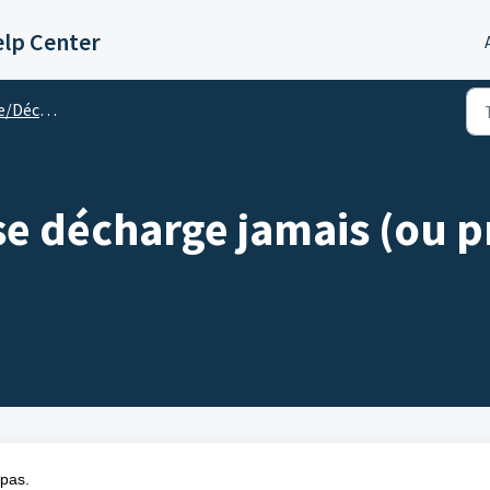
lp Center
écharge
se décharge jamais (ou 
 pas.