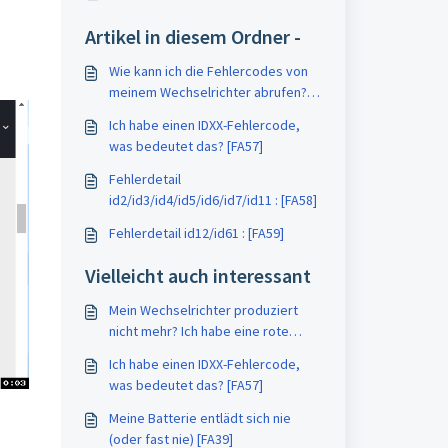
Artikel in diesem Ordner -
Wie kann ich die Fehlercodes von
meinem Wechselrichter abrufen?
[FA56]
Ich habe einen IDXX-Fehlercode,
was bedeutet das? [FA57]
Fehlerdetail
id2/id3/id4/id5/id6/id7/id11 : [FA58]
Fehlerdetail id12/id61 : [FA59]
Vielleicht auch interessant
Mein Wechselrichter produziert
nicht mehr? Ich habe eine rote
Fehlerleuchte, was soll ich tun?
Ich habe einen IDXX-Fehlercode,
[FA83]
was bedeutet das? [FA57]
Meine Batterie entlädt sich nie
(oder fast nie) [FA39]