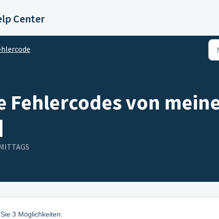
lp Center
ehlercode
ie Fehlercodes von mein
]
ORMITTAGS
Sie 3 Möglichkeiten: