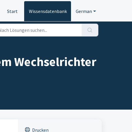
Start
Wissensdatenbank
German
em Wechselrichter
Drucken