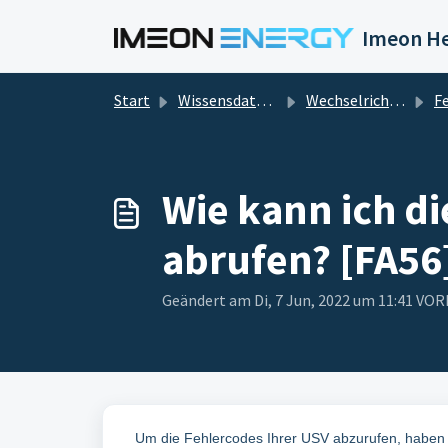
Zum hauptsächlichen Inhalt gehen
Imeon He
Start
Wissensdatenbank
Wechselrichter
F
Wie kann ich d
abrufen? [FA56
Geändert am Di, 7 Jun, 2022 um 11:41 V
Um die Fehlercodes Ihrer USV abzurufen, haben 