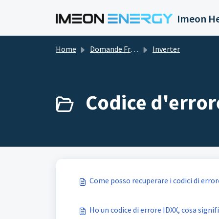
Salta al contenuto principale
Imeon He
Home
Domande Frequenti (FAQ)
Inverter
Codice d'error
Come posso recuperare i codici di error
Ho un codice di errore IDXX, cosa signif