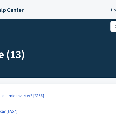
lp Center
H
e (13)
e del mio inverter? [FA56]
ica? [FA57]