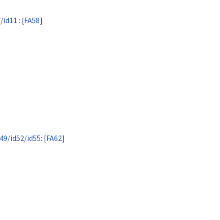
/id11 : [FA58]
49/id52/id55: [FA62]